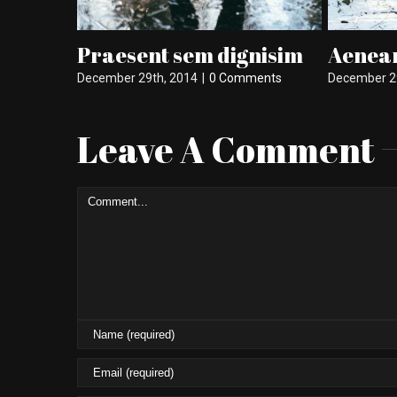
aesent sem dignisim
Aenean eget matt
mber 29th, 2014
|
0 Comments
December 29th, 2014
|
0 Com
Leave A Comment