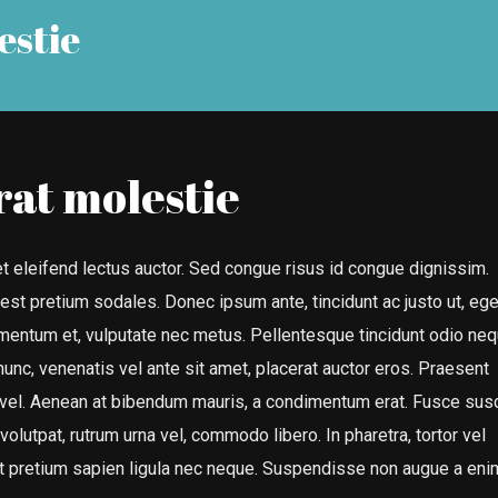
estie
erat molestie
et eleifend lectus auctor. Sed congue risus id congue dignissim.
st pretium sodales. Donec ipsum ante, tincidunt ac justo ut, eg
entum et, vulputate nec metus. Pellentesque tincidunt odio neq
nunc, venenatis vel ante sit amet, placerat auctor eros. Praesent
o vel. Aenean at bibendum mauris, a condimentum erat. Fusce susc
olutpat, rutrum urna vel, commodo libero. In pharetra, tortor vel
et pretium sapien ligula nec neque. Suspendisse non augue a eni