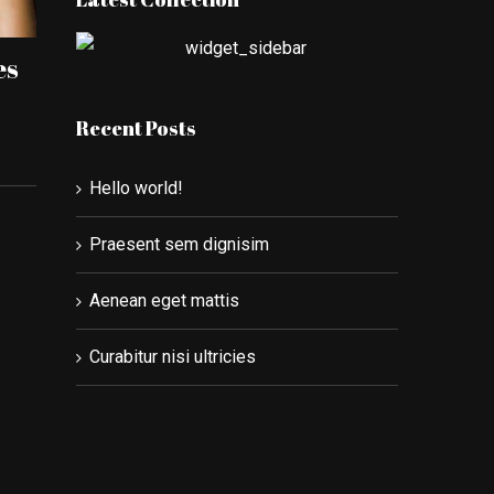
 suscipit mas
Invel tempor solli
9th, 2014
|
0 Comments
December 29th, 2014
|
0 Comments
Recent Posts
Hello world!
Praesent sem dignisim
Aenean eget mattis
Curabitur nisi ultricies