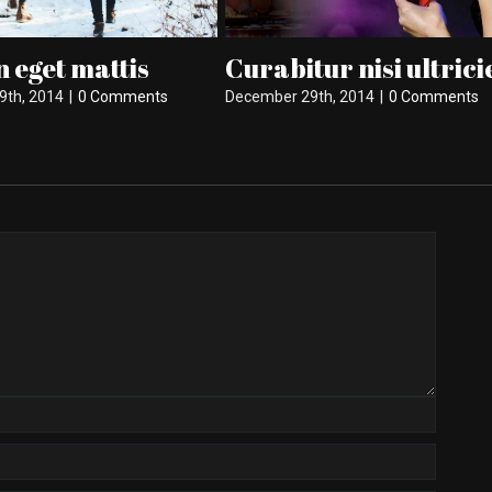
is
Curabitur nisi ultricies
Nullam
ments
December 29th, 2014
|
0 Comments
December 2