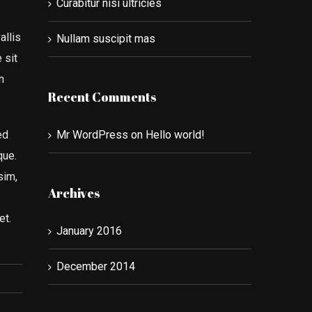
Curabitur nisi ultricies
allis
Nullam suscipit mas
 sit
n
Recent Comments
ed
Mr WordPress
on
Hello world!
que.
sim,
Archives
et.
January 2016
December 2014