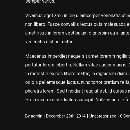
semper varius.
Vivamus eget arcu in leo ullamcorper venenatis ut n
non libero. Fusce convallis lectus quis malesuada e
amet risus in lorem vestibulum dignissim eu in an
venenatis nibh id mattis.
Maecenas imperdiet neque sit amet lorem fringilla
porttitor lorem lobortis. Nullam vitae auctor mauris.
In molestie ex nec libero mattis, in dignissim diam
odio a pellentesque luctus, nunc tortor pretium feli
pharetra lorem. Sed tincidunt feugiat est, id cursus
Proin viverra nisl a luctus suscipit. Nulla vitae eleife
By
admin
|
December 29th, 2014
|
Uncategorized
|
0 Co