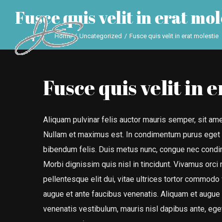
Fusce quis velit in erat mol
Home
/
Uncategorized
/
Fusce quis velit in erat molestie
Fusce quis velit in 
Aliquam pulvinar felis auctor mauris semper, sit am
Nullam et maximus est. In condimentum purus eget e
bibendum felis. Duis metus nunc, congue nec condim
Morbi dignissim quis nisl in tincidunt. Vivamus orci 
pellentesque elit dui, vitae ultrices tortor commod
augue et ante faucibus venenatis. Aliquam et augue v
venenatis vestibulum, mauris nisl dapibus ante, eg